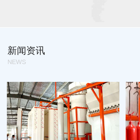
新闻资讯
NEWS